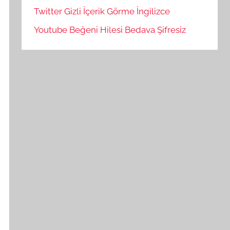
Twitter Gizli İçerik Görme İngilizce
Youtube Beğeni Hilesi Bedava Şifresiz