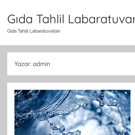
İçeriğe
atla
Gıda Tahlil Labaratuvar
Gıda Tahlil Labaratuvarları
Yazar:
admin