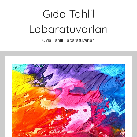
İçeriğe
Gıda Tahlil
atla
Labaratuvarları
Gıda Tahlil Labaratuvarları