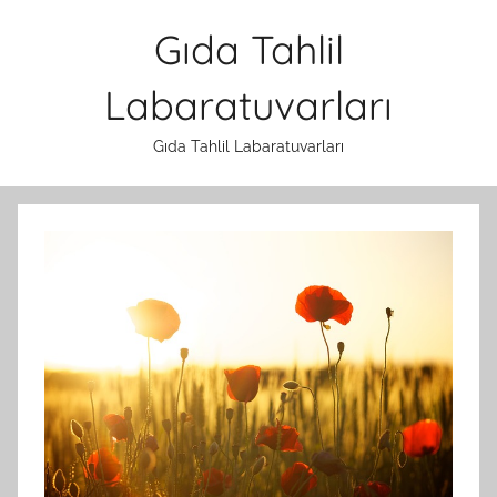
İçeriğe
Gıda Tahlil
atla
Labaratuvarları
Gıda Tahlil Labaratuvarları