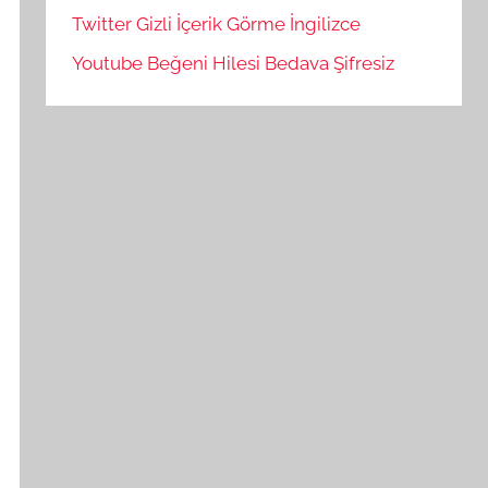
Twitter Gizli İçerik Görme İngilizce
Youtube Beğeni Hilesi Bedava Şifresiz