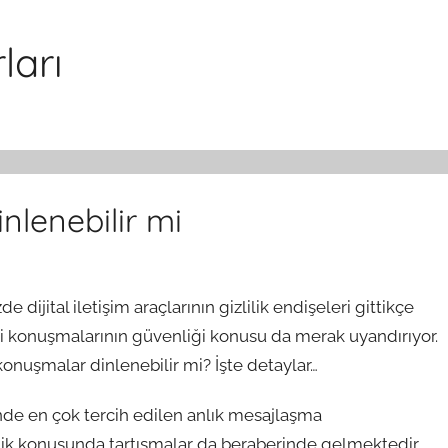
ları
lenebilir mi
jital iletişim araçlarının gizlilik endişeleri gittikçe
li konuşmalarının güvenliği konusu da merak uyandırıyor.
onuşmalar dinlenebilir mi? İşte detaylar…
nde en çok tercih edilen anlık mesajlaşma
nlik konusunda tartışmalar da beraberinde gelmektedir.