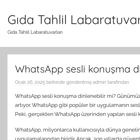
İçeriğe
atla
Gıda Tahlil Labaratuvar
Gıda Tahlil Labaratuvarları
WhatsApp sesli konuşma din
Ocak 26, 2025
tarihinde gönderilmiş
admin
tarafından
WhatsApp sesli konuşma dinlenebilir mi? Günümüzde di
artıyor. WhatsApp gibi popüler bir uygulamanın ses
Peki, gerçekten WhatsApp üzerinden yapılan sesli k
WhatsApp, milyonlarca kullanıcısıyla dünya geneli
uygulamalarından biridir. Ancak, son yıllarda güve