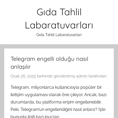
İçeriğe
Gıda Tahlil
atla
Labaratuvarları
Gıda Tahlil Labaratuvarları
Telegram engelli olduğu nasıl
anlaşılır
Ocak 26, 2025
tarihinde gönderilmiş
admin
tarafından
Telegram, milyonlarca kullanıcısıyla popüler bir
iletişim uygulaması olarak öne çıkıyor. Ancak, bazı
durumlarda, bu platforma erişim engellenebilir.
Peki, Telegram’un engellendiğini nasıl anlarız? İşte
bununla ilgili bazı ipuçları: