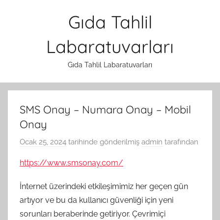
İçeriğe
Gıda Tahlil
atla
Labaratuvarları
Gıda Tahlil Labaratuvarları
SMS Onay – Numara Onay – Mobil
Onay
Ocak 25, 2024
tarihinde gönderilmiş
admin
tarafından
https://www.smsonay.com/
İnternet üzerindeki etkileşimimiz her geçen gün
artıyor ve bu da kullanıcı güvenliği için yeni
sorunları beraberinde getiriyor. Çevrimiçi