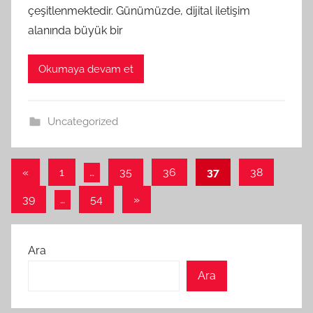
çeşitlenmektedir. Günümüzde, dijital iletişim
alanında büyük bir
Okumaya devam et
Uncategorized
Yazı
Önceki
«
1
…
35
36
37
38
yazılar
sayfalaması
Sonraki
39
…
54
»
yazılar
Ara
Ara