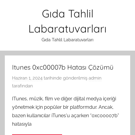
İçeriğe
Gıda Tahlil
atla
Labaratuvarları
Gıda Tahlil Labaratuvarları
Itunes 0xc00007b Hatası Çözümü
Haziran 1, 2024
tarihinde gönderilmiş
admin
tarafından
ITunes, müzik, film ve diğer dijital medya içeriği
yönetmek için popüler bir platformdur. Ancak,
bazen kullanıcılar iTunes'u açarken “0xc00007b”
hatasıyla