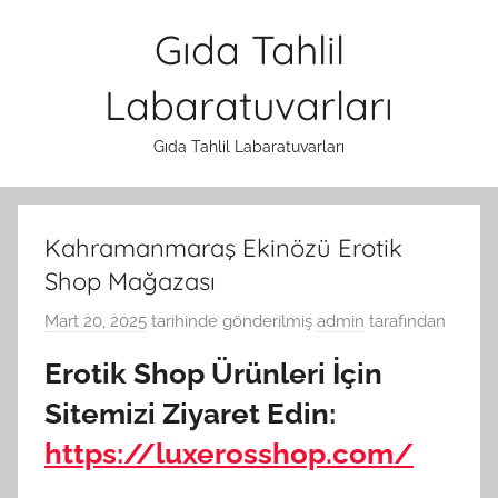
İçeriğe
Gıda Tahlil
atla
Labaratuvarları
Gıda Tahlil Labaratuvarları
Kahramanmaraş Ekinözü Erotik
Shop Mağazası
Mart 20, 2025
tarihinde gönderilmiş
admin
tarafından
Erotik Shop Ürünleri İçin
Sitemizi Ziyaret Edin:
https://luxerosshop.com/