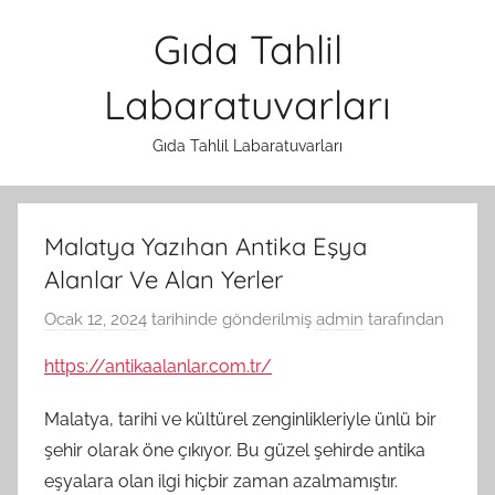
İçeriğe
Gıda Tahlil
atla
Labaratuvarları
Gıda Tahlil Labaratuvarları
Malatya Yazıhan Antika Eşya
Alanlar Ve Alan Yerler
Ocak 12, 2024
tarihinde gönderilmiş
admin
tarafından
https://antikaalanlar.com.tr/
Malatya, tarihi ve kültürel zenginlikleriyle ünlü bir
şehir olarak öne çıkıyor. Bu güzel şehirde antika
eşyalara olan ilgi hiçbir zaman azalmamıştır.