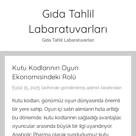
İçeriğe
Gıda Tahlil
atla
Labaratuvarları
Gıda Tahlil Labaratuvarları
Kutu Kodlarının Oyun
Ekonomisindeki Rolü
Eylül 15, 2025
tarihinde gönderilmiş
admin
tarafından
Kutu kodları, günümüz oyun dünyasında önemli
bir yere sahip. Oyun içi satın alımların hızla arttığı
bu dönemde, kutu kodlarının sağladığı avantajlar,
oyuncular arasında büyük bir ilgi uyandırıyor.
Anabolic Pharma olarak sunduğumuz kutu