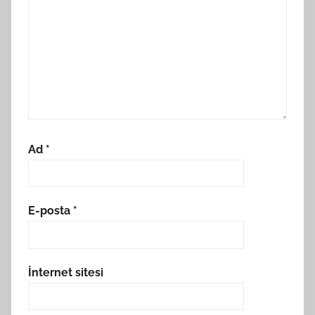
Ad
*
E-posta
*
İnternet sitesi