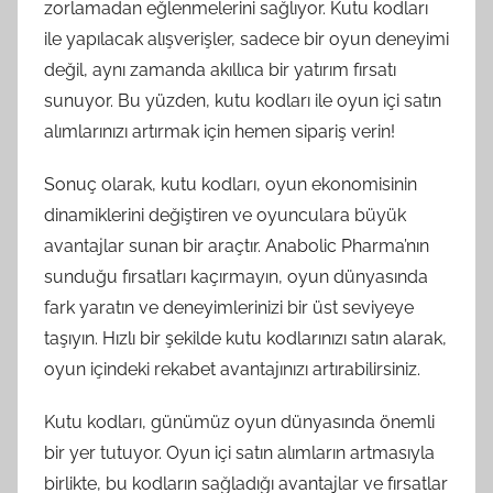
zorlamadan eğlenmelerini sağlıyor. Kutu kodları
ile yapılacak alışverişler, sadece bir oyun deneyimi
değil, aynı zamanda akıllıca bir yatırım fırsatı
sunuyor. Bu yüzden, kutu kodları ile oyun içi satın
alımlarınızı artırmak için hemen sipariş verin!
Sonuç olarak, kutu kodları, oyun ekonomisinin
dinamiklerini değiştiren ve oyunculara büyük
avantajlar sunan bir araçtır. Anabolic Pharma’nın
sunduğu fırsatları kaçırmayın, oyun dünyasında
fark yaratın ve deneyimlerinizi bir üst seviyeye
taşıyın. Hızlı bir şekilde kutu kodlarınızı satın alarak,
oyun içindeki rekabet avantajınızı artırabilirsiniz.
Kutu kodları, günümüz oyun dünyasında önemli
bir yer tutuyor. Oyun içi satın alımların artmasıyla
birlikte, bu kodların sağladığı avantajlar ve fırsatlar