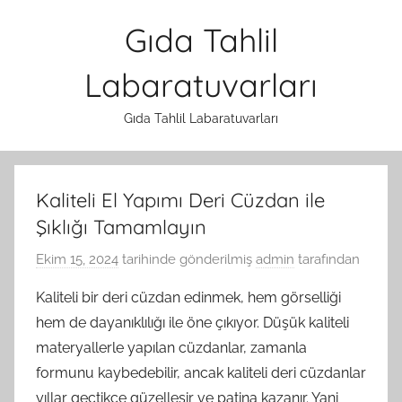
İçeriğe
Gıda Tahlil
atla
Labaratuvarları
Gıda Tahlil Labaratuvarları
Kaliteli El Yapımı Deri Cüzdan ile
Şıklığı Tamamlayın
Ekim 15, 2024
tarihinde gönderilmiş
admin
tarafından
Kaliteli bir deri cüzdan edinmek, hem görselliği
hem de dayanıklılığı ile öne çıkıyor. Düşük kaliteli
materyallerle yapılan cüzdanlar, zamanla
formunu kaybedebilir, ancak kaliteli deri cüzdanlar
yıllar geçtikçe güzelleşir ve patina kazanır. Yani