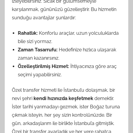
izleyebilirsiniz. Sıcak bir gülümsemeyle
karşılanmak, gününüzü güzelleştirir. Bu hizmetin
sunduğu avantajlar şunlardır:
Rahatlık:
Konforlu araçlar, uzun yolculuklarda
bile sizi yormaz.
Zaman Tasarrufu:
Hedefinize hızlıca ulaşarak
zaman kazanırsınız.
Özelleştirilmiş Hizmet:
İhtiyacınıza göre araç
seçimi yapabilirsiniz.
Özel transfer hizmeti ile İstanbul’u dolaşmak, bir
nevi şehri
kendi hızınızda keşfetmek
demektir.
İster tarihi yarımadayı gezmek, ister Boğaz turuna
çıkmak isteyin, her şey sizin kontrolünüzde. Bir
gün, arkadaşlarım ile birlikte İstanbul’a gitmiştik.
Özel bir transfer ayarladık ve her yere rahatça