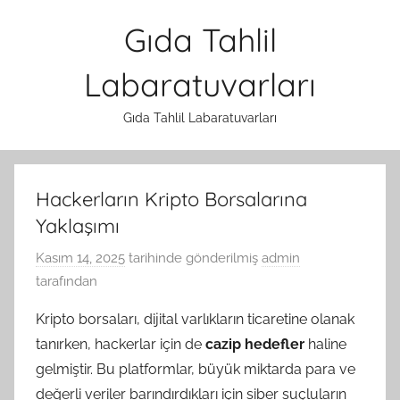
İçeriğe
Gıda Tahlil
atla
Labaratuvarları
Gıda Tahlil Labaratuvarları
Hackerların Kripto Borsalarına
Yaklaşımı
Kasım 14, 2025
tarihinde gönderilmiş
admin
tarafından
Kripto borsaları, dijital varlıkların ticaretine olanak
tanırken, hackerlar için de
cazip hedefler
haline
gelmiştir. Bu platformlar, büyük miktarda para ve
değerli veriler barındırdıkları için siber suçluların