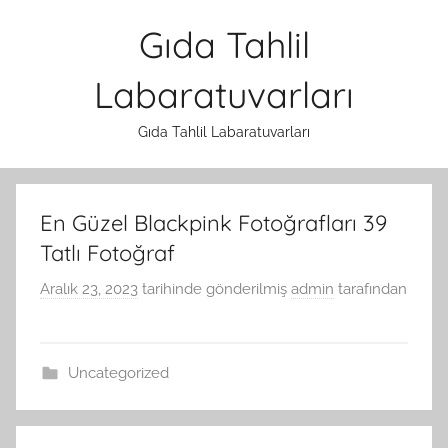
İçeriğe
Gıda Tahlil
atla
Labaratuvarları
Gıda Tahlil Labaratuvarları
En Güzel Blackpink Fotoğrafları 39
Tatlı Fotoğraf
Aralık 23, 2023
tarihinde gönderilmiş
admin
tarafından
Uncategorized
Yazı