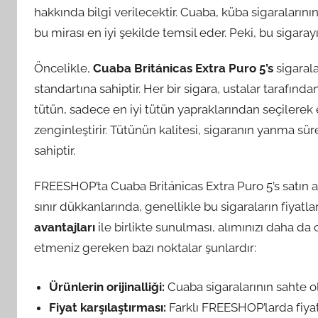
hakkında bilgi verilecektir. Cuaba, küba sigaralarını
bu mirası en iyi şekilde temsil eder. Peki, bu sigaray
Öncelikle,
Cuaba Británicas Extra Puro 5’s
sigarala
standartına sahiptir. Her bir sigara, ustalar tarafında
tütün, sadece en iyi tütün yapraklarından seçilerek 
zenginleştirir. Tütünün kalitesi, sigaranın yanma s
sahiptir.
FREESHOP’ta Cuaba Británicas Extra Puro 5’s satın 
sınır dükkanlarında, genellikle bu sigaraların fiyatla
avantajları
ile birlikte sunulması, alımınızı daha da c
etmeniz gereken bazı noktalar şunlardır:
Ürünlerin orijinalliği:
Cuaba sigaralarının sahte ol
Fiyat karşılaştırması:
Farklı FREESHOP’larda fiyatlar