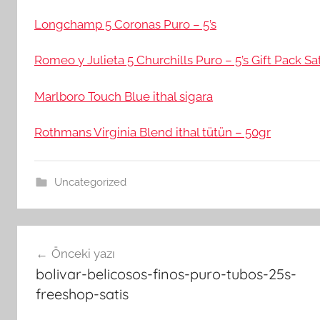
Longchamp 5 Coronas Puro – 5’s
Romeo y Julieta 5 Churchills Puro – 5’s Gift Pack S
Marlboro Touch Blue ithal sigara
Rothmans Virginia Blend ithal tütün – 50gr
Uncategorized
Yazı
Önceki yazı
gezinmesi
bolivar-belicosos-finos-puro-tubos-25s-
freeshop-satis