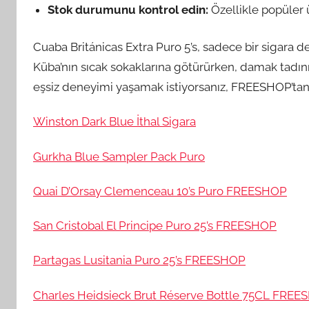
Stok durumunu kontrol edin:
Özellikle popüler ü
Cuaba Británicas Extra Puro 5’s, sadece bir sigara d
Küba’nın sıcak sokaklarına götürürken, damak tadını
eşsiz deneyimi yaşamak istiyorsanız, FREESHOP’tan
Winston Dark Blue İthal Sigara
Gurkha Blue Sampler Pack Puro
Quai D’Orsay Clemenceau 10’s Puro FREESHOP
San Cristobal El Principe Puro 25’s FREESHOP
Partagas Lusitania Puro 25’s FREESHOP
Charles Heidsieck Brut Réserve Bottle 75CL FRE