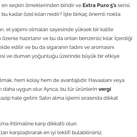
n en seçkin örneklerinden biridir ve
Extra Puro 5’s
serisi,
ı bu kadar özel kılan nedir? İşte birkaç önemli nokta:
rı, el yapımı olmaları sayesinde yüksek bir kalite
n özenle hazırlanır ve bu da onları benzersiz kılar. İçerdiği
elde edilir ve bu da sigaranın tadını ve aromasını
üresi ve duman yoğunluğu üzerinde büyük bir etkiye
almak, hem kolay hem de avantajlıdır. Havaalanı veya
rı daha uygun olur. Ayrıca, bu tür ürünlerin
vergi
azip hale getirir. Satın alma işlemi sırasında dikkat
ma ihtimaline karşı dikkatli olun.
ı karşılaştırarak en iyi teklifi bulabilirsiniz.