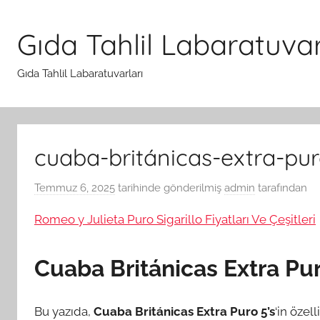
İçeriğe
atla
Gıda Tahlil Labaratuvar
Gıda Tahlil Labaratuvarları
cuaba-británicas-extra-pur
Temmuz 6, 2025
tarihinde gönderilmiş
admin
tarafından
Romeo y Julieta Puro Sigarillo Fiyatları Ve Çeşitleri
Cuaba Británicas Extra Pu
Bu yazıda,
Cuaba Británicas Extra Puro 5’s
‘in özel