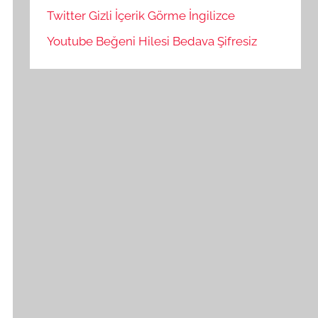
Twitter Gizli İçerik Görme İngilizce
Youtube Beğeni Hilesi Bedava Şifresiz