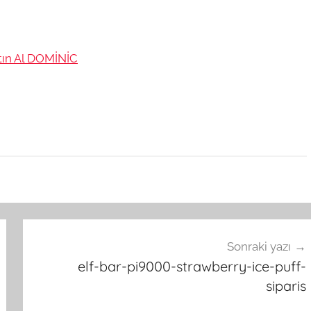
atın Al DOMİNİC
Sonraki yazı
elf-bar-pi9000-strawberry-ice-puff-
siparis