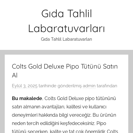
İçeriğe
Gıda Tahlil
atla
Labaratuvarları
Gıda Tahlil Labaratuvarları
Colts Gold Deluxe Pipo Tütünü Satın
Al
Eylül 3, 2025
tarihinde gönderilmiş
admin
tarafından
Bu makalede
, Colts Gold Deluxe pipo tütününü
satın almanın avantajları, kalitesi ve kullanıcı
deneyimleri hakkında bilgi vereceğiz. Bu ürünün
neden tercih edildiğini keşfedeceksiniz. Pipo
tütünü seçerken, kalite ve tat çok önemlidir. Colts