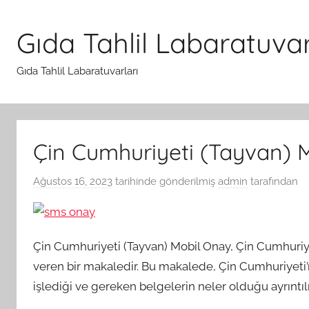
İçeriğe
atla
Gıda Tahlil Labaratuvar
Gıda Tahlil Labaratuvarları
Çin Cumhuriyeti (Tayvan) 
Ağustos 16, 2023
tarihinde gönderilmiş
admin
tarafından
Çin Cumhuriyeti (Tayvan) Mobil Onay, Çin Cumhuriye
veren bir makaledir. Bu makalede, Çin Cumhuriyeti’
işlediği ve gereken belgelerin neler olduğu ayrıntılı