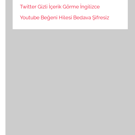
Twitter Gizli İçerik Görme İngilizce
Youtube Beğeni Hilesi Bedava Şifresiz