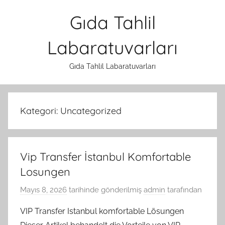
İçeriğe
Gıda Tahlil
atla
Labaratuvarları
Gıda Tahlil Labaratuvarları
Kategori:
Uncategorized
Vip Transfer İstanbul Komfortable
Losungen
Mayıs 8, 2026
tarihinde gönderilmiş
admin
tarafından
VIP Transfer Istanbul komfortable Lösungen