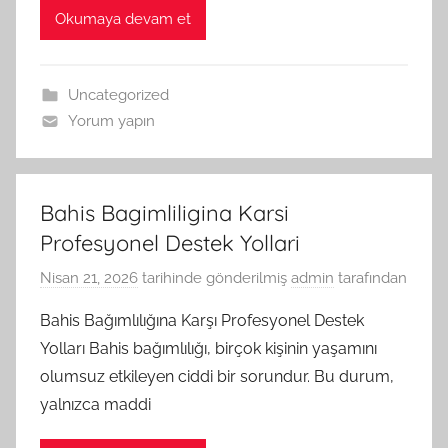
Okumaya devam et
Uncategorized
Yorum yapın
Bahis Bagimliligina Karsi
Profesyonel Destek Yollari
Nisan 21, 2026
tarihinde gönderilmiş
admin
tarafından
Bahis Bağımlılığına Karşı Profesyonel Destek
Yolları Bahis bağımlılığı, birçok kişinin yaşamını
olumsuz etkileyen ciddi bir sorundur. Bu durum,
yalnızca maddi