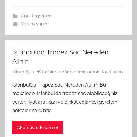
Uncategorized
Yorum yapın
İstanbulda Trapez Sac Nereden
Alinir
Nisan 6, 2026
tarihinde gönderilmiş
admin
tarafından
İstanbul’da Trapez Sac Nereden Alınır? Bu
makalede, İstanbul’da trapez sac alabileceğiniz
yerler, fiyat aralıkları ve dikkat edilmesi gereken
noktalar hakkında
Okumaya devam et