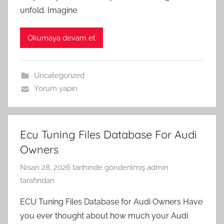
unfold. Imagine
Okumaya devam et
Uncategorized
Yorum yapın
Ecu Tuning Files Database For Audi
Owners
Nisan 28, 2026
tarihinde gönderilmiş
admin
tarafından
ECU Tuning Files Database for Audi Owners Have
you ever thought about how much your Audi