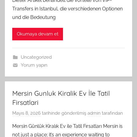
Dieser Artikel behandelt die Vorteile von VIP-
Transfers in Istanbul, die verschiedenen Optionen
und die Bedeutung
Okumaya devam et
Uncategorized
Yorum yapın
Mersin Gunluk Kiralik Ev İle Tatil
Firsatlari
Mayıs 8, 2026
tarihinde gönderilmiş
admin
tarafından
Mersin Günlük Kiralık Ev ile Tatil Fırsatları Mersin is
not just a place; it’s an experience waiting to