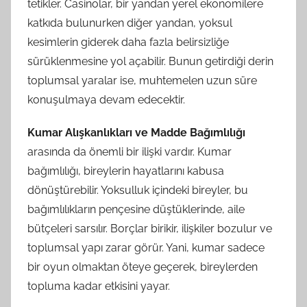
tetikler. Casinolar, bir yandan yerel ekonomilere
katkıda bulunurken diğer yandan, yoksul
kesimlerin giderek daha fazla belirsizliğe
sürüklenmesine yol açabilir. Bunun getirdiği derin
toplumsal yaralar ise, muhtemelen uzun süre
konuşulmaya devam edecektir.
Kumar Alışkanlıkları ve Madde Bağımlılığı
arasında da önemli bir ilişki vardır. Kumar
bağımlılığı, bireylerin hayatlarını kabusa
dönüştürebilir. Yoksulluk içindeki bireyler, bu
bağımlılıkların pençesine düştüklerinde, aile
bütçeleri sarsılır. Borçlar birikir, ilişkiler bozulur ve
toplumsal yapı zarar görür. Yani, kumar sadece
bir oyun olmaktan öteye geçerek, bireylerden
topluma kadar etkisini yayar.