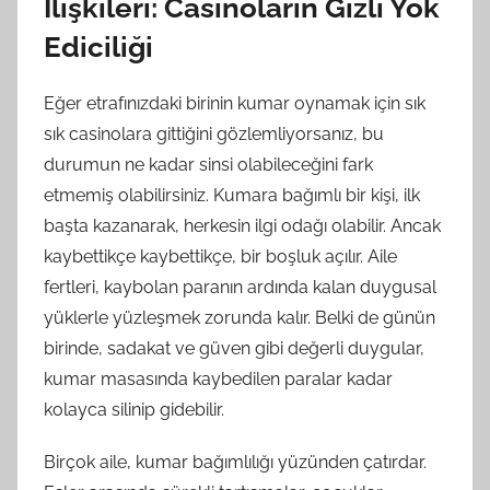
İlişkileri: Casinoların Gizli Yok
Ediciliği
Eğer etrafınızdaki birinin kumar oynamak için sık
sık casinolara gittiğini gözlemliyorsanız, bu
durumun ne kadar sinsi olabileceğini fark
etmemiş olabilirsiniz. Kumara bağımlı bir kişi, ilk
başta kazanarak, herkesin ilgi odağı olabilir. Ancak
kaybettikçe kaybettikçe, bir boşluk açılır. Aile
fertleri, kaybolan paranın ardında kalan duygusal
yüklerle yüzleşmek zorunda kalır. Belki de günün
birinde, sadakat ve güven gibi değerli duygular,
kumar masasında kaybedilen paralar kadar
kolayca silinip gidebilir.
Birçok aile, kumar bağımlılığı yüzünden çatırdar.