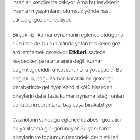
insanları kendilerine çekiyor. Ama bu teşviklerin,
insanların yaşamlarını olumsuz yönde nasıl
etkilediği göz ardı ediliyor.
Birçok kişi, kumar oynamanın eğlence olduğunu
düşünse de, bunun altında yatan tehlikeleri göz
ardı etmemek gerekiyor.
Etkileri
, sadece
kaybedilen paralarla sınırlı değil. Kumar
bağımlılığı, ciddi ruhsal sorunlara yol açabilir. Bu
bağımlılık, çoğu zaman karanlık bir geleceği
beraberinde getiriyor. Kendini kötü hisseden
bireylerin daha fazla kumar oynama isteği, onları
daha derin sorunlarla baş başa bırakabiliyor.
Casinoların sunduğu eğlence cazibesi, göz alıcı
bir yanılsama gibi görünüyor. Bu yanılsama,
bireylerin ve toplumun üzerindeki derin etkileri