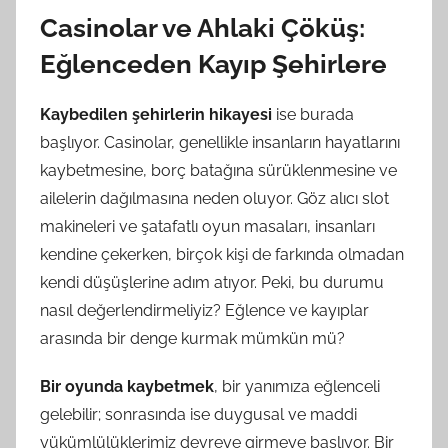
Casinolar ve Ahlaki Çöküş:
Eğlenceden Kayıp Şehirlere
Kaybedilen şehirlerin hikayesi
ise burada
başlıyor. Casinolar, genellikle insanların hayatlarını
kaybetmesine, borç batağına sürüklenmesine ve
ailelerin dağılmasına neden oluyor. Göz alıcı slot
makineleri ve şatafatlı oyun masaları, insanları
kendine çekerken, birçok kişi de farkında olmadan
kendi düşüşlerine adım atıyor. Peki, bu durumu
nasıl değerlendirmeliyiz? Eğlence ve kayıplar
arasında bir denge kurmak mümkün mü?
Bir oyunda kaybetmek
, bir yanımıza eğlenceli
gelebilir; sonrasında ise duygusal ve maddi
yükümlülüklerimiz devreye girmeye başlıyor. Bir