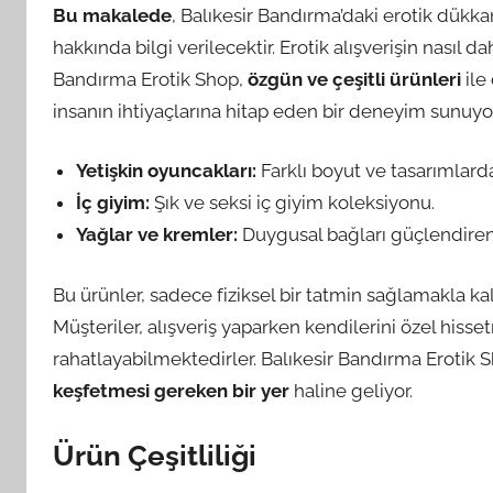
Bu makalede
, Balıkesir Bandırma’daki erotik dükk
hakkında bilgi verilecektir. Erotik alışverişin nasıl da
Bandırma Erotik Shop,
özgün ve çeşitli ürünleri
ile
insanın ihtiyaçlarına hitap eden bir deneyim sunuyor
Yetişkin oyuncakları:
Farklı boyut ve tasarımlard
İç giyim:
Şık ve seksi iç giyim koleksiyonu.
Yağlar ve kremler:
Duygusal bağları güçlendiren 
Bu ürünler, sadece fiziksel bir tatmin sağlamakla 
Müşteriler, alışveriş yaparken kendilerini özel hi
rahatlayabilmektedirler. Balıkesir Bandırma Erotik 
keşfetmesi gereken bir yer
haline geliyor.
Ürün Çeşitliliği