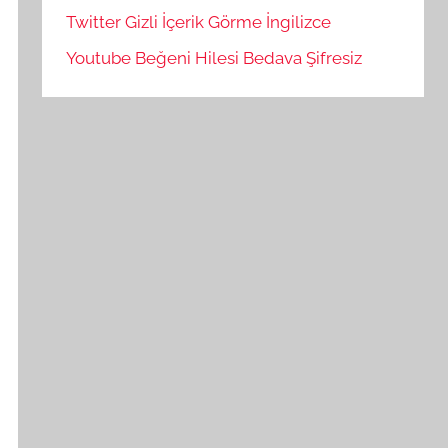
Twitter Gizli İçerik Görme İngilizce
Youtube Beğeni Hilesi Bedava Şifresiz