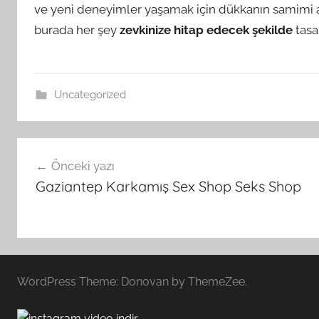
ve yeni deneyimler yaşamak için dükkanın samimi at
burada her şey
zevkinize hitap edecek şekilde
tasa
Uncategorized
Yazı
Önceki yazı
gezinmesi
Gaziantep Karkamış Sex Shop Seks Shop
WordPress Theme: Donovan by ThemeZee.