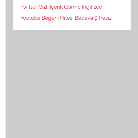
Twitter Gizli İçerik Görme İngilizce
Youtube Beğeni Hilesi Bedava Şifresiz