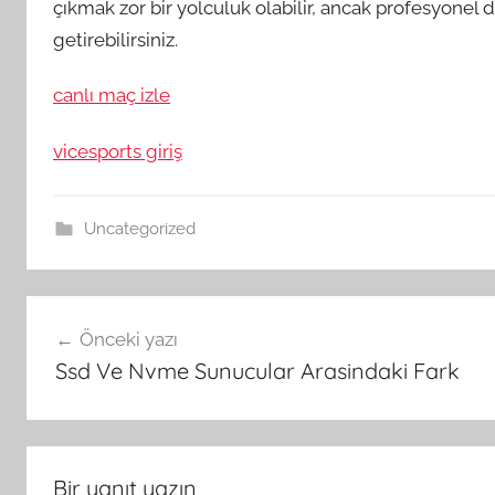
çıkmak zor bir yolculuk olabilir, ancak profesyonel 
getirebilirsiniz.
canlı maç izle
vicesports giriş
Uncategorized
Yazı
Önceki yazı
gezinmesi
Ssd Ve Nvme Sunucular Arasindaki Fark
Bir yanıt yazın