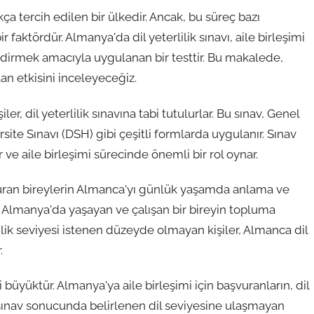
kça tercih edilen bir ülkedir. Ancak, bu süreç bazı
ir faktördür. Almanya'da dil yeterlilik sınavı, aile birleşimi
endirmek amacıyla uygulanan bir testtir. Bu makalede,
lan etkisini inceleyeceğiz.
r, dil yeterlilik sınavına tabi tutulurlar. Bu sınav, Genel
rsite Sınavı (DSH) gibi çeşitli formlarda uygulanır. Sınav
 ve aile birleşimi sürecinde önemli bir rol oynar.
başvuran bireylerin Almanca'yı günlük yaşamda anlama ve
v, Almanya'da yaşayan ve çalışan bir bireyin topluma
ilik seviyesi istenen düzeyde olmayan kişiler, Almanca dil
.
i büyüktür. Almanya'ya aile birleşimi için başvuranların, dil
sınav sonucunda belirlenen dil seviyesine ulaşmayan