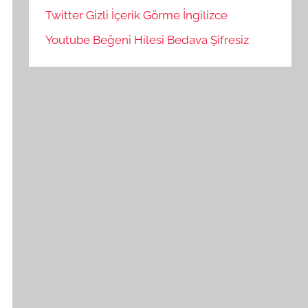
Twitter Gizli İçerik Görme İngilizce
Youtube Beğeni Hilesi Bedava Şifresiz