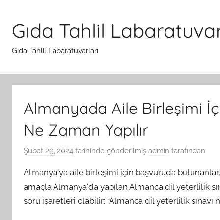
İçeriğe
atla
Gıda Tahlil Labaratuvar
Gıda Tahlil Labaratuvarları
Almanyada Aile Birleşimi İçi
Ne Zaman Yapılır
Şubat 29, 2024
tarihinde gönderilmiş
admin
tarafından
Almanya'ya aile birleşimi için başvuruda bulunanlar, 
amaçla Almanya'da yapılan Almanca dil yeterlilik sın
soru işaretleri olabilir: “Almanca dil yeterlilik sınavı 