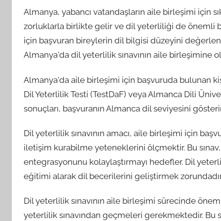
Almanya, yabancı vatandaşların aile birleşimi için sı
zorluklarla birlikte gelir ve dil yeterliliği de önemli b
için başvuran bireylerin dil bilgisi düzeyini değerl
Almanya'da dil yeterlilik sınavının aile birleşimine o
Almanya'da aile birleşimi için başvuruda bulunan kişile
Dil Yeterlilik Testi (TestDaF) veya Almanca Dili Ünive
sonuçları, başvuranın Almanca dil seviyesini gösterir
Dil yeterlilik sınavının amacı, aile birleşimi için 
iletişim kurabilme yeteneklerini ölçmektir. Bu sına
entegrasyonunu kolaylaştırmayı hedefler. Dil yeterl
eğitimi alarak dil becerilerini geliştirmek zorundadır
Dil yeterlilik sınavının aile birleşimi sürecinde önem
yeterlilik sınavından geçmeleri gerekmektedir. Bu 