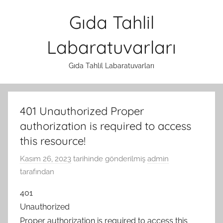
İçeriğe
Gıda Tahlil
atla
Labaratuvarları
Gıda Tahlil Labaratuvarları
401 Unauthorized Proper
authorization is required to access
this resource!
Kasım 26, 2023
tarihinde gönderilmiş
admin
tarafından
401
Unauthorized
Proper authorization is required to access this